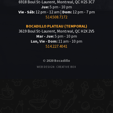
6918 Boul St-Laurent, Montreal, QC H2S 3C7
Jue:
5 pm - 10 pm
Vie - Sáb:
12 pm - 12 am |
Dom:
12 pm - 7 pm
514.508.7172
BOCADILLO PLATEAU (TEMPORAL)
3619 Boul St-Laurent, Montreal, QC H2X 2V5
Mar - Jue:
5 pm - 10 pm
Lun, Vie - Dom:
11 am - 10 pm
514.227.4041
© 2020 Bocadillo
WEB DESIGN: CREATIVE BOX