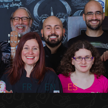
FR
EN
ES