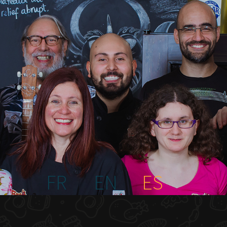
FR
EN
ES