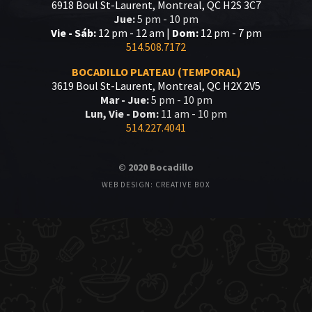
6918 Boul St-Laurent, Montreal, QC H2S 3C7
Jue:
5 pm - 10 pm
Vie - Sáb:
12 pm - 12 am |
Dom:
12 pm - 7 pm
514.508.7172
BOCADILLO PLATEAU (TEMPORAL)
3619 Boul St-Laurent, Montreal, QC H2X 2V5
Mar - Jue:
5 pm - 10 pm
Lun, Vie - Dom:
11 am - 10 pm
514.227.4041
© 2020 Bocadillo
WEB DESIGN: CREATIVE BOX