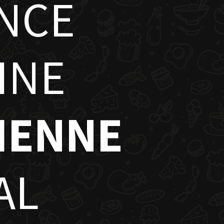
ENCE
INE
IENNE
AL