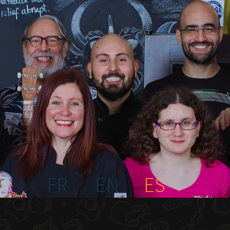
FR
EN
ES