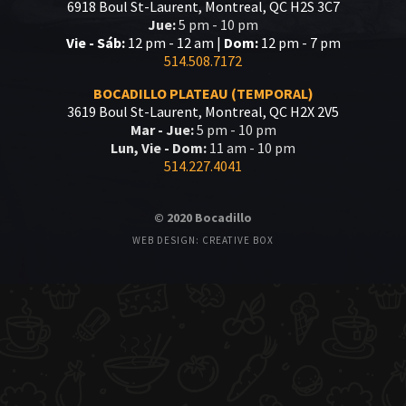
6918 Boul St-Laurent, Montreal, QC H2S 3C7
Jue:
5 pm - 10 pm
Vie - Sáb:
12 pm - 12 am |
Dom:
12 pm - 7 pm
514.508.7172
BOCADILLO PLATEAU (TEMPORAL)
3619 Boul St-Laurent, Montreal, QC H2X 2V5
Mar - Jue:
5 pm - 10 pm
Lun, Vie - Dom:
11 am - 10 pm
514.227.4041
© 2020 Bocadillo
WEB DESIGN: CREATIVE BOX